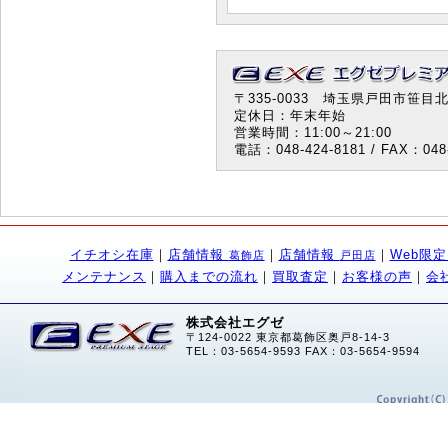
〒335-0033 埼玉県戸田市笹目北町
定休日：年末年始
営業時間：11:00～21:00
電話：048-424-8181 / FAX：048-
イチオシ在庫
｜
店舗情報
｜
店舗情報
｜
Web限
葛飾店
戸田店
メンテナンス
｜
購入までの流れ
｜
買取査定
｜
お客様の声
｜
会
株式会社エグゼ
〒124-0022 東京都葛飾区奥戸8-14-3
TEL：03-5654-9593 FAX：03-5654-9594