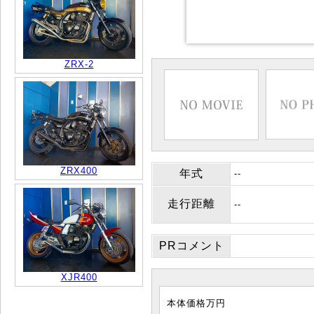
ZRX-2
ZRX400
年式
--
走行距離
--
PRコメント
XJR400
本体価格
万円