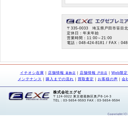
〒335-0033 埼玉県戸田市笹目北町
定休日：年末年始
営業時間：11:00～21:00
電話：048-424-8181 / FAX：048-
イチオシ在庫
｜
店舗情報
｜
店舗情報
｜
Web限
葛飾店
戸田店
メンテナンス
｜
購入までの流れ
｜
買取査定
｜
お客様の声
｜
会
株式会社エグゼ
〒124-0022 東京都葛飾区奥戸8-14-3
TEL：03-5654-9593 FAX：03-5654-9594