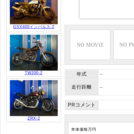
GSX400インパルス-2
TW200-2
年式
--
走行距離
--
PRコメント
ZRX-2
本体価格
万円