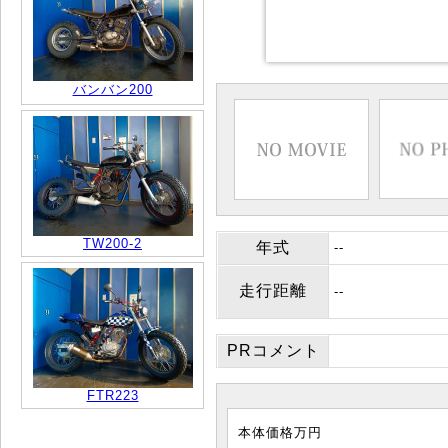
バンバン200
TW200-2
年式
--
走行距離
--
PRコメント
FTR223
本体価格
万円