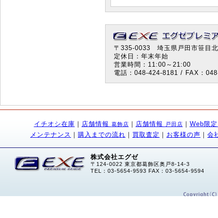
〒335-0033 埼玉県戸田市笹目北町
定休日：年末年始
営業時間：11:00～21:00
電話：048-424-8181 / FAX：048-
イチオシ在庫
｜
店舗情報
｜
店舗情報
｜
Web限
葛飾店
戸田店
メンテナンス
｜
購入までの流れ
｜
買取査定
｜
お客様の声
｜
会
株式会社エグゼ
〒124-0022 東京都葛飾区奥戸8-14-3
TEL：03-5654-9593 FAX：03-5654-9594