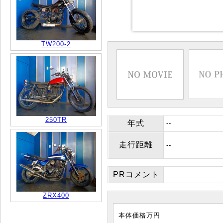
TW200-2
250TR
年式
--
走行距離
--
PRコメント
ZRX400
本体価格
万円