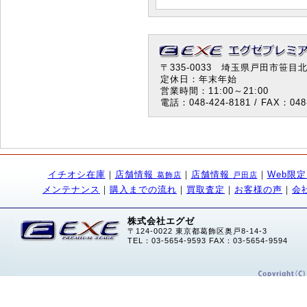
〒335-0033 埼玉県戸田市笹目北町
定休日：年末年始
営業時間：11:00～21:00
電話：048-424-8181 / FAX：048-
イチオシ在庫
｜
店舗情報
｜
店舗情報
｜
Web限
葛飾店
戸田店
メンテナンス
｜
購入までの流れ
｜
買取査定
｜
お客様の声
｜
会
株式会社エグゼ
〒124-0022 東京都葛飾区奥戸8-14-3
TEL：03-5654-9593 FAX：03-5654-9594