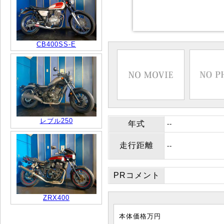
CB400SS-E
レブル250
年式
--
走行距離
--
PRコメント
ZRX400
本体価格
万円