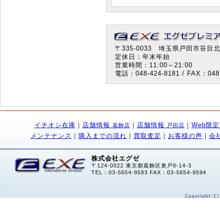
〒335-0033 埼玉県戸田市笹目北町
定休日：年末年始
営業時間：11:00～21:00
電話：048-424-8181 / FAX：048-
イチオシ在庫
｜
店舗情報
｜
店舗情報
｜
Web限
葛飾店
戸田店
メンテナンス
｜
購入までの流れ
｜
買取査定
｜
お客様の声
｜
会
株式会社エグゼ
〒124-0022 東京都葛飾区奥戸8-14-3
TEL：03-5654-9593 FAX：03-5654-9594