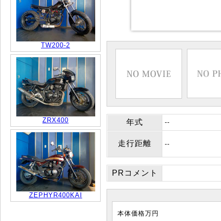
TW200-2
ZRX400
年式
--
走行距離
--
PRコメント
ZEPHYR400KAI
本体価格
万円