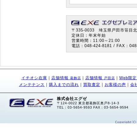
〒335-0033 埼玉県戸田市笹目北町
定休日：年末年始
営業時間：11:00～21:00
電話：048-424-8181 / FAX：048-
イチオシ在庫
｜
店舗情報
｜
店舗情報
｜
Web限
葛飾店
戸田店
メンテナンス
｜
購入までの流れ
｜
買取査定
｜
お客様の声
｜
会
株式会社エグゼ
〒124-0022 東京都葛飾区奥戸8-14-3
TEL：03-5654-9593 FAX：03-5654-9594