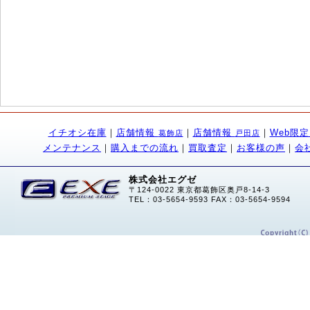
イチオシ在庫
｜
店舗情報
｜
店舗情報
｜
Web限
葛飾店
戸田店
メンテナンス
｜
購入までの流れ
｜
買取査定
｜
お客様の声
｜
会
株式会社エグゼ
〒124-0022 東京都葛飾区奥戸8-14-3
TEL：03-5654-9593 FAX：03-5654-9594