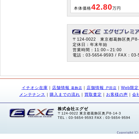
42.80
本体価格
万円
〒124-0022 東京都葛飾区奥戸8-1
定休日：年末年始
営業時間：11:00～21:00
電話：03-5654-9593 / FAX：03-5
イチオシ在庫
｜
店舗情報
｜
店舗情報
｜
Web限
葛飾店
戸田店
メンテナンス
｜
購入までの流れ
｜
買取査定
｜
お客様の声
｜
会
株式会社エグゼ
〒124-0022 東京都葛飾区奥戸8-14-3
TEL：03-5654-9593 FAX：03-5654-9594