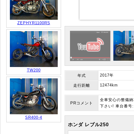
ZEPHYR1100RS
TW200
2017年
年式
12474km
走行距離
全車安心の整備納
PRコメント
下さい! 車台番号:M
SR400-4
ホンダ レブル250