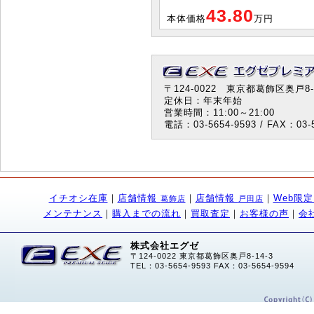
43.80
本体価格
万円
〒124-0022 東京都葛飾区奥戸8-1
定休日：年末年始
営業時間：11:00～21:00
電話：03-5654-9593 / FAX：03-5
イチオシ在庫
｜
店舗情報
｜
店舗情報
｜
Web限
葛飾店
戸田店
メンテナンス
｜
購入までの流れ
｜
買取査定
｜
お客様の声
｜
会
株式会社エグゼ
〒124-0022 東京都葛飾区奥戸8-14-3
TEL：03-5654-9593 FAX：03-5654-9594