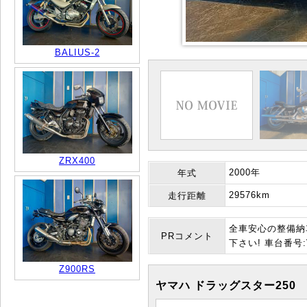
BALIUS-2
ZRX400
2000年
年式
29576km
走行距離
全車安心の整備納
PRコメント
下さい! 車台番号:V
Z900RS
ヤマハ ドラッグスター250