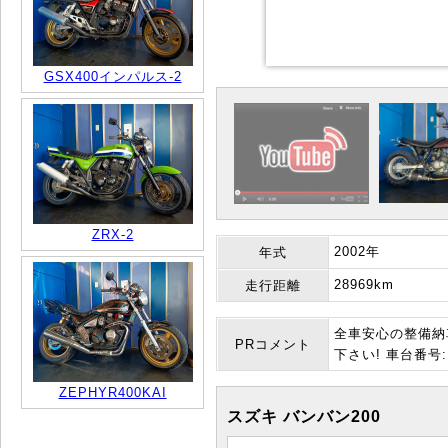
GSX400インパルス-2
ZRX-2
2002年
年式
28969km
走行距離
全車安心の整備納
PRコメント
下さい! 車台番号:N
ZEPHYR400KAI
スズキ バンバン200