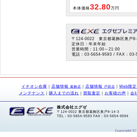
32.80
本体価格
万円
〒124-0022 東京都葛飾区奥戸8-1
定休日：年末年始
営業時間：11:00～21:00
電話：03-5654-9593 / FAX：03-5
イチオシ在庫
｜
店舗情報
｜
店舗情報
｜
Web限
葛飾店
戸田店
メンテナンス
｜
購入までの流れ
｜
買取査定
｜
お客様の声
｜
会
株式会社エグゼ
〒124-0022 東京都葛飾区奥戸8-14-3
TEL：03-5654-9593 FAX：03-5654-9594