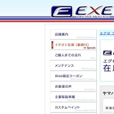
エグゼ 
ヤマハ
本体