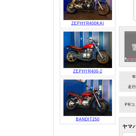
ZEPHYR400KAI
ZEPHYR400-2
走
PR
BANDIT250
ヤマハ