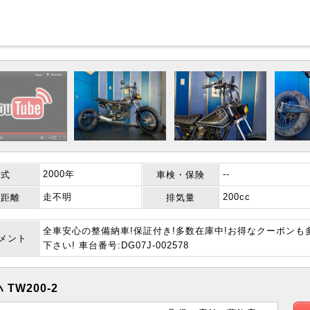
2000年
--
年式
車検・保険
走不明
200cc
行距離
排気量
全車安心の整備納車!保証付き!多数在庫中!お得なクーポン
コメント
下さい! 車台番号:DG07J-002578
 TW200-2