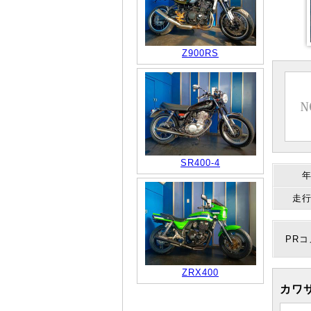
Z900RS
SR400-4
走
PR
ZRX400
カワサ