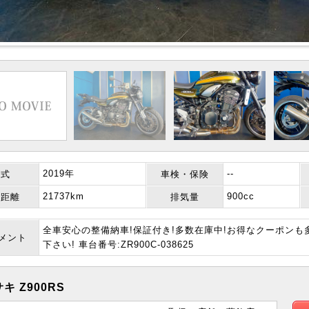
2019年
--
年式
車検・保険
21737km
900cc
行距離
排気量
全車安心の整備納車!保証付き!多数在庫中!お得なクーポン
コメント
下さい! 車台番号:ZR900C-038625
キ Z900RS