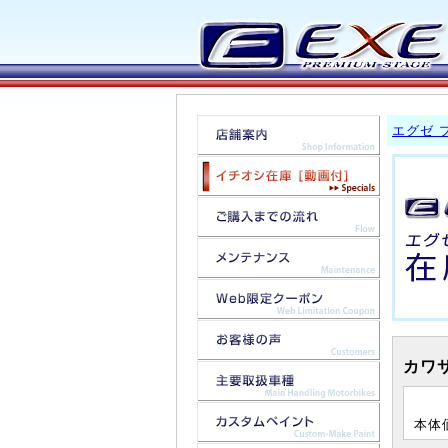
エグゼ 
カワサ
本体